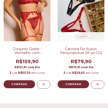
4 cores
Conjunto Gisele -
Calcinha Fio Ilusion
Vermelho com
Personalizável (M ao GG)
Champanhe (P/M)
R$159,90
R$79,90
R$151,91
com
Pix
R$75,91
com
Pix
3
x de
R$53,30
sem juros
3
x de
R$26,63
sem juros
COMPRAR
COMPRAR