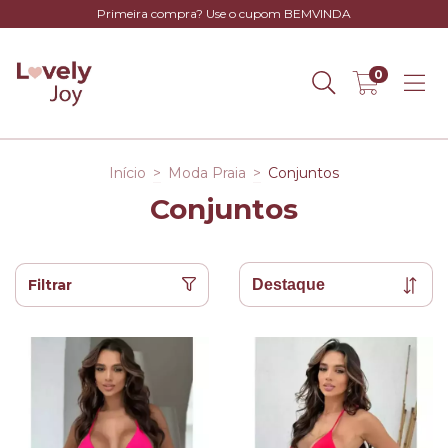
Primeira compra? Use o cupom BEMVINDA
0
Início
>
Moda Praia
>
Conjuntos
Conjuntos
Filtrar