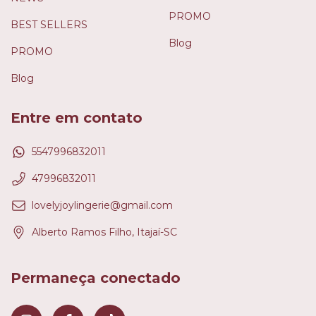
PROMO
BEST SELLERS
Blog
PROMO
Blog
Entre em contato
5547996832011
47996832011
lovelyjoylingerie@gmail.com
Alberto Ramos Filho, Itajaí-SC
Permaneça conectado