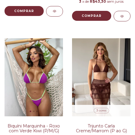
3
x de
R$43,30
sem juros
COMPRAR
COMPRAR
3 cores
Trijunto Carla
Biquíni Marquinha - Roxo
Creme/Marrom (P ao G)
com Verde Kiwi (P/M/G)