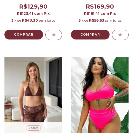
R$169,90
R$129,90
R$161,41
com
Pix
R$123,41
com
Pix
3
x de
R$56,63
sem juros
3
x de
R$43,30
sem juros
COMPRAR
COMPRAR
3 cores