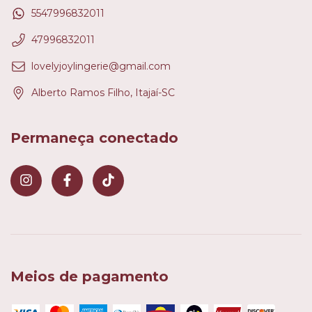
5547996832011
47996832011
lovelyjoylingerie@gmail.com
Alberto Ramos Filho, Itajaí-SC
Permaneça conectado
Meios de pagamento