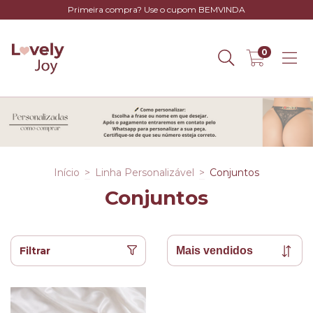
Primeira compra? Use o cupom BEMVINDA
0
Início
>
Linha Personalizável
>
Conjuntos
Conjuntos
Filtrar