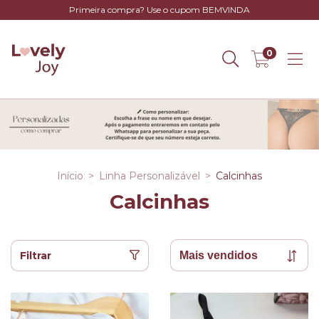
Primeira compra? Use o cupom BEMVINDA
0
Início
>
Linha Personalizável
>
Calcinhas
Calcinhas
Filtrar