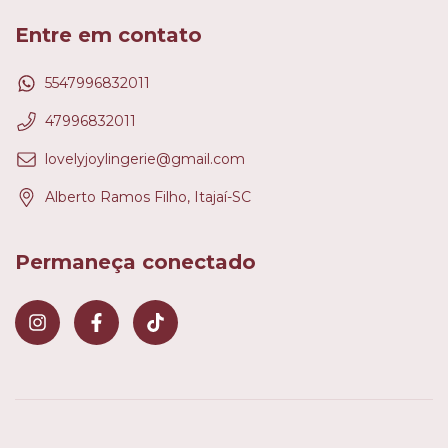
Entre em contato
5547996832011
47996832011
lovelyjoylingerie@gmail.com
Alberto Ramos Filho, Itajaí-SC
Permaneça conectado