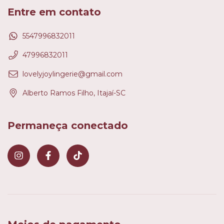
Entre em contato
5547996832011
47996832011
lovelyjoylingerie@gmail.com
Alberto Ramos Filho, Itajaí-SC
Permaneça conectado