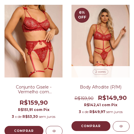
6
%
OFF
2 cores
Conjunto Gisele -
Body Afrodite (P/M)
Vermelho com
Champanhe (P/M)
R$149,90
R$159,90
R$159,90
R$142,41
com
Pix
R$151,91
com
Pix
3
x de
R$49,97
sem juros
3
x de
R$53,30
sem juros
COMPRAR
COMPRAR