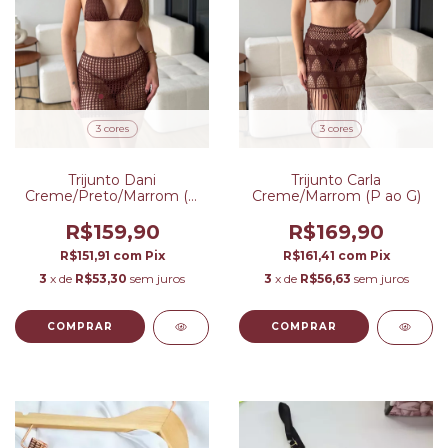
3 cores
3 cores
Trijunto Carla
Trijunto Dani
Creme/Marrom (P ao G)
Creme/Preto/Marrom (P
ao G)
R$169,90
R$159,90
R$161,41
com
Pix
R$151,91
com
Pix
3
x de
R$56,63
sem juros
3
x de
R$53,30
sem juros
COMPRAR
COMPRAR