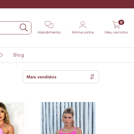
0
Atendimento
Minha conta
Meu carrinho
O
Blog