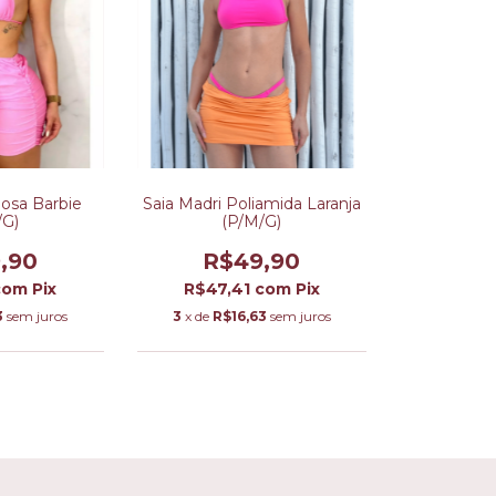
Rosa Barbie
Saia Madri Poliamida Laranja
/G)
(P/M/G)
,90
R$49,90
com
Pix
R$47,41
com
Pix
3
sem juros
3
x de
R$16,63
sem juros