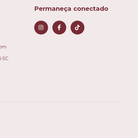
Permaneça conectado
com
í-SC