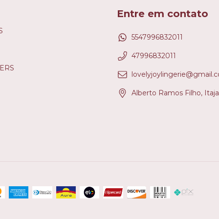
Entre em contato
S
5547996832011
47996832011
LERS
lovelyjoylingerie@gmail.
Alberto Ramos Filho, Itaja