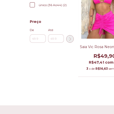
único (36 Ao44) (2)
Preço
De
Até
Saia Vic Rosa Neon
R$49,9
R$47,41
com
3
x de
R$16,63
sem