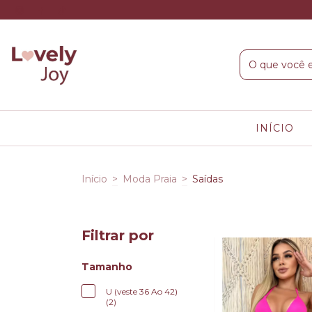
INÍCIO
Início
>
Moda Praia
>
Saídas
Filtrar por
Tamanho
U (veste 36 Ao 42)
(2)