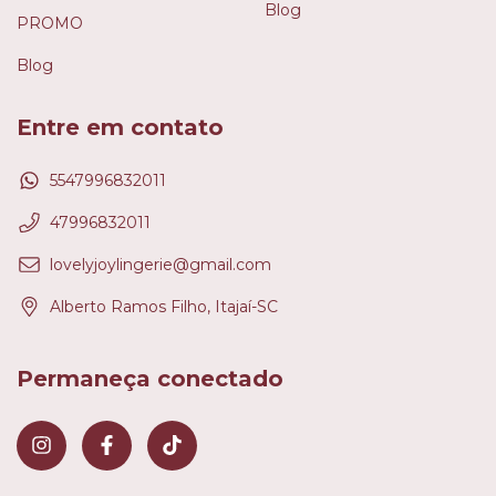
Blog
PROMO
Blog
Entre em contato
5547996832011
47996832011
lovelyjoylingerie@gmail.com
Alberto Ramos Filho, Itajaí-SC
Permaneça conectado