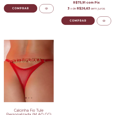
R$75,91
com
Pix
3
x de
R$26,63
sem juros
COMPRAR
COMPRAR
Calcinha Fio Tule
Personalizada (M AO GG)