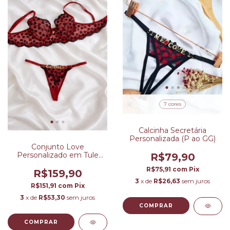
7 cores
Calcinha Secretária
Personalizada (P ao GG)
Conjunto Love
Personalizado em Tule
R$79,90
Bordado - Corações
R$75,91
com
Pix
R$159,90
3
x de
R$26,63
sem juros
R$151,91
com
Pix
3
x de
R$53,30
sem juros
COMPRAR
COMPRAR