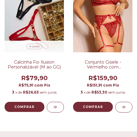
4 cores
Calcinha Fio Ilusion
Conjunto Gisele -
Personalizável (M ao GG)
Vermelho com
Champanhe (P/M)
R$79,90
R$159,90
R$75,91
com
Pix
R$151,91
com
Pix
3
x de
R$26,63
sem juros
3
x de
R$53,30
sem juros
COMPRAR
COMPRAR