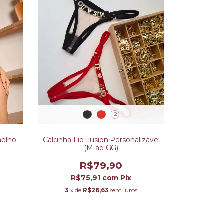
+2
melho
Calcinha Fio Ilusion Personalizável
(M ao GG)
R$79,90
R$75,91
com
Pix
3
x de
R$26,63
sem juros