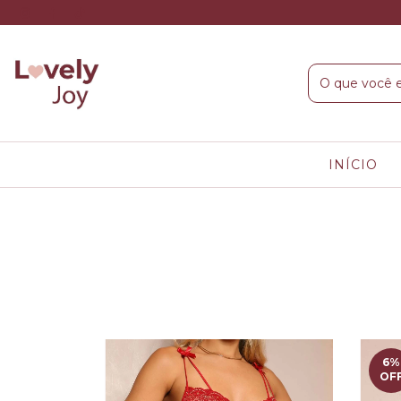
INÍCIO
6
%
OF