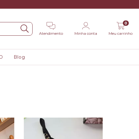
0
Atendimento
Minha conta
Meu carrinho
O
Blog