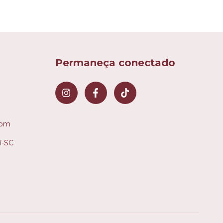
Permaneça conectado
com
í-SC