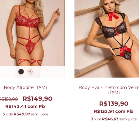
+1
Body Afrodite (P/M)
Body Eva - Preto com Ver
(P/M)
R$149,90
R$159,90
R$139,90
R$142,41
com
Pix
R$132,91
com
Pix
3
x de
R$49,97
sem juros
3
x de
R$46,63
sem juros