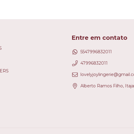
Entre em contato
S
5547996832011
47996832011
LERS
lovelyjoylingerie@gmail.
Alberto Ramos Filho, Itaja